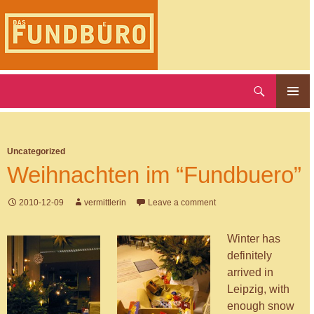
Skip
to
content
Search
DAS FUNDBUERO
Primary
Menu
Uncategorized
Weihnachten im “Fundbuero”
2010-12-09
vermittlerin
Leave a comment
Winter has
definitely
arrived in
Leipzig, with
enough snow