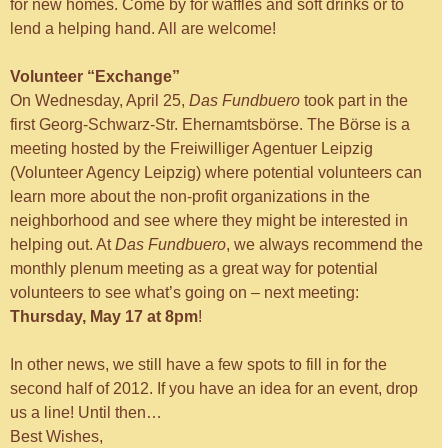
for new homes. Come by for waffles and soft drinks or to
lend a helping hand. All are welcome!
Volunteer “Exchange”
On Wednesday, April 25,
Das Fundbuero
took part in the
first Georg-Schwarz-Str. Ehernamtsbörse. The Börse is a
meeting hosted by the Freiwilliger Agentuer Leipzig
(Volunteer Agency Leipzig) where potential volunteers can
learn more about the non-profit organizations in the
neighborhood and see where they might be interested in
helping out. At
Das Fundbuero
, we always recommend the
monthly plenum meeting as a great way for potential
volunteers to see what’s going on – next meeting:
Thursday, May 17 at 8pm
!
In other news, we still have a few spots to fill in for the
second half of 2012. If you have an idea for an event, drop
us a line! Until then…
Best Wishes,