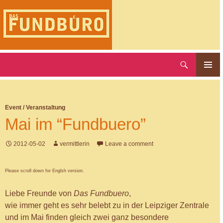
Skip
to
content
Search
DAS FUNDBUERO
Primary
Menu
Event / Veranstaltung
Mai im “Fundbuero”
2012-05-02
vermittlerin
Leave a comment
Please scroll down for Englsh version.
Liebe Freunde von
Das Fundbuero
,
wie immer geht es sehr belebt zu in der Leipziger Zentrale
und im Mai finden gleich zwei ganz besondere